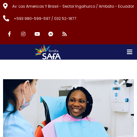
Av. Las Americas Y Brasil - Sector Ingahurco / Ambato - Ecuador
+593 980-599-597 / 032 52-1877
Dentist