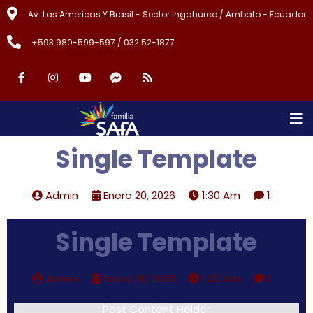
Av. Las Americas Y Brasil - Sector Ingahurco / Ambato - Ecuador
+593 980-599-597 / 032 52-1877
Single Template
Admin
Enero 20, 2026
1:30 Am
1
Single Template
Admin
Enero 20, 2026
1:30 Am
1
Post Content Holder