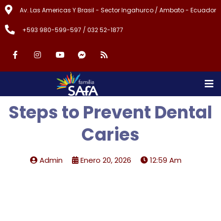
Av. Las Americas Y Brasil - Sector Ingahurco / Ambato - Ecuador
+593 980-599-597 / 032 52-1877
Steps to Prevent Dental
Caries
Admin
Enero 20, 2026
12:59 Am
Lorem ipsum dolor sit amet, consectetur adipiscing elit,
sed do eiusmod tempor. consectetur adipiscing elit, sed
do eiusmod tempor.