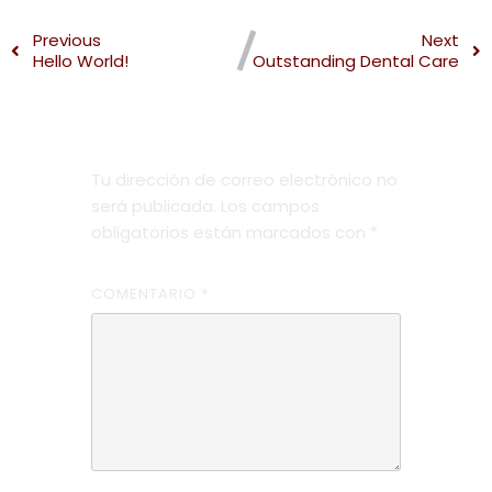
Previous
Next
Hello World!
Outstanding Dental Care
Deja una respuesta
Tu dirección de correo electrónico no
será publicada.
Los campos
obligatorios están marcados con
*
COMENTARIO
*