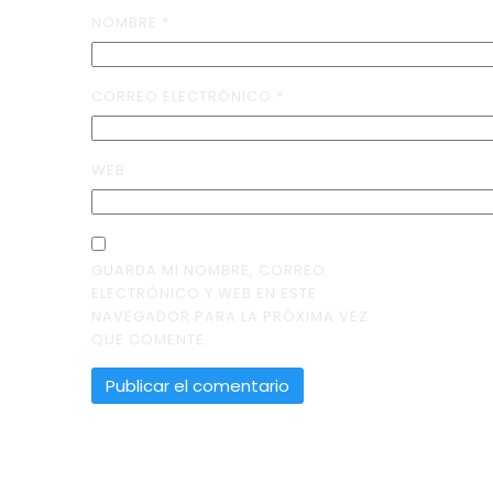
NOMBRE
*
CORREO ELECTRÓNICO
*
WEB
GUARDA MI NOMBRE, CORREO
ELECTRÓNICO Y WEB EN ESTE
NAVEGADOR PARA LA PRÓXIMA VEZ
QUE COMENTE.